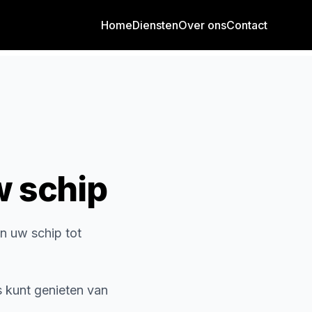
Home
Diensten
Over ons
Contact
w schip
an uw schip tot
s kunt genieten van